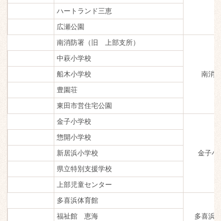
ハートランド三恵
広瀬公園
南消防署（旧 上部支所）
中萩小学校
船木小学校
南消
豊園荘
東田市営住宅公園
金子小学校
惣開小学校
新居浜小学校
金子小
県立特別支援学校
上部児童センター
多喜浜体育館
福祉館 恵海
多喜浜