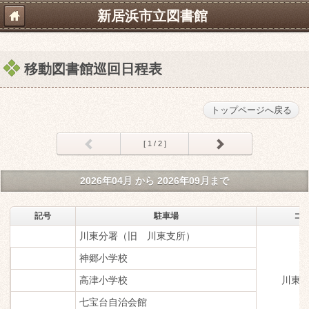
新居浜市立図書館
移動図書館巡回日程表
トップページへ戻る
前へ
次へ
[ 1 / 2 ]
2026年04月 から 2026年09月まで
記号
駐車場
コ
川東分署（旧 川東支所）
神郷小学校
高津小学校
川東
七宝台自治会館