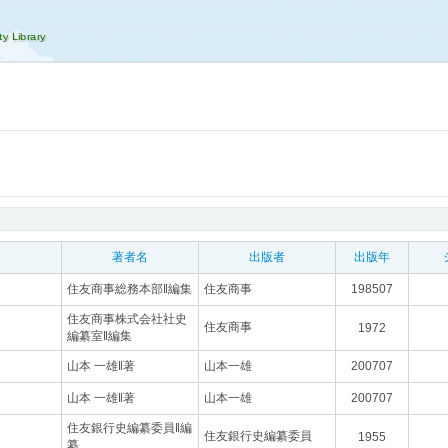
す
著者名
出版者
出版年
住友商事総務本部‖編集
住友商事
198507
住友商事株式会社社史
住友商事
1972
編纂室‖編集
山本 一雄‖著
山本一雄
200707
山本 一雄‖著
山本一雄
200707
住友銀行史編纂委員‖編
住友銀行史編纂委員
1955
纂