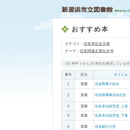
新居浜市立図書館
おすすめ本
カテゴリ：
住友老壮会文庫
テーマ：
住友関連企業社史等
143
件中
1
から
20
件目を表示していま
番号
区分
タイトル
1
図書
住友商事の歩み
図書
住友商事株式会社史
2
3
図書
住友本社経営史, 上巻
4
図書
住友本社経営史, 下巻
図書
住友銀行小史
5