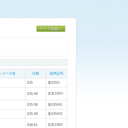
テーマ画面へ
シリーズ名
分類
請求記号
335
老335/ｽ
住友335/ｽ
335.48
335.58
老335/ﾔ/1
335.58
老335/ﾔ/2
住友338/ｽ
338.61