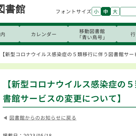
図書館
フォントサイズ
小
中
大
移動図書館
案内
カレンダー
行
「青い鳥号」
【新型コロナウイルス感染症の５類移行に伴う図書館サー
【新型コロナウイルス感染症の５
書館サービスの変更について】
◀
図書館からのお知らせに戻る
掲載日：2023/05/18