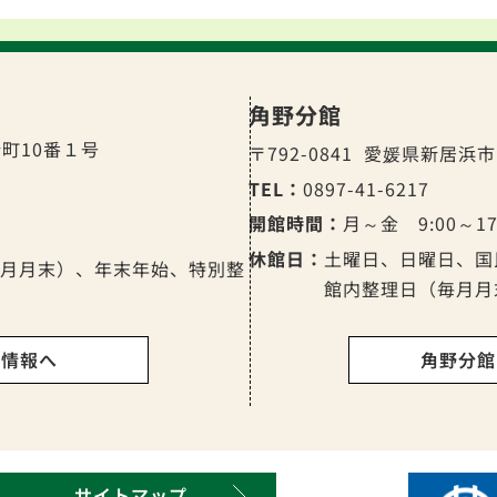
角野分館
町10番１号
〒792-0841
愛媛県新居浜市
TEL：
0897-41-6217
開館時間：
月～金 9:00～17
休館日：
土曜日、日曜日、国
月月末）、年末年始、特別整
館内整理日（毎月月
細情報へ
角野分館
サイトマップ