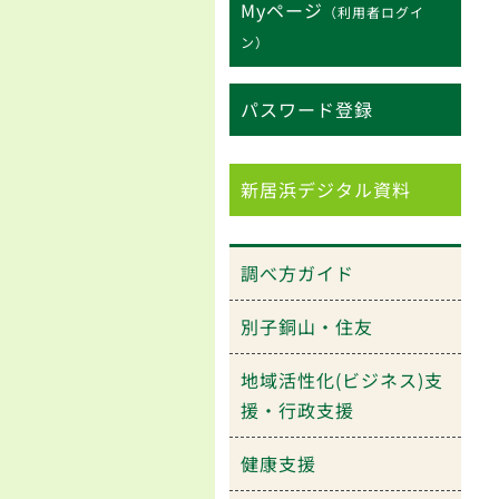
Myページ
（利用者ログイ
ン）
パスワード登録
新居浜デジタル資料
調べ方ガイド
別子銅山・住友
地域活性化(ビジネス)支
援・行政支援
健康支援